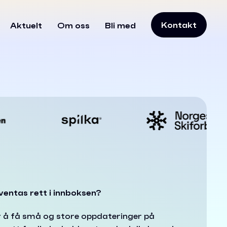
Kontakt
Aktuelt
Om oss
Bli med
nventas rett i innboksen?
r å få små og store oppdateringer på