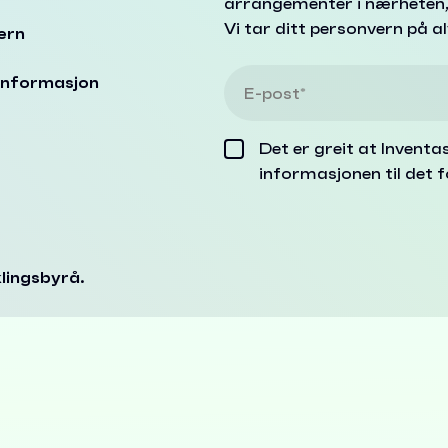
arrangementer i nærheten, n
Vi tar ditt personvern på a
ern
informasjon
Det er greit at Inventa
informasjonen til det f
lingsbyrå.